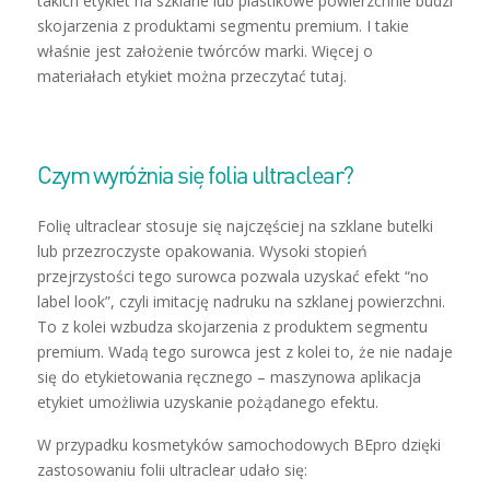
takich etykiet na szklane lub plastikowe powierzchnie budzi
skojarzenia z produktami segmentu premium. I takie
właśnie jest założenie twórców marki. Więcej o
materiałach etykiet można
przeczytać tutaj
.
Czym wyróżnia się folia ultraclear?
Folię ultraclear stosuje się najczęściej na szklane butelki
lub przezroczyste opakowania. Wysoki stopień
przejrzystości tego surowca pozwala uzyskać
efekt “no
label look”
, czyli imitację nadruku na szklanej powierzchni.
To z kolei wzbudza skojarzenia z produktem segmentu
premium. Wadą tego surowca jest z kolei to, że nie nadaje
się do etykietowania ręcznego – maszynowa aplikacja
etykiet umożliwia uzyskanie pożądanego efektu.
W przypadku kosmetyków samochodowych BEpro dzięki
zastosowaniu folii ultraclear udało się: