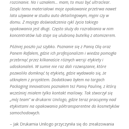
rozcinanie. No i uznałem… mam, to musi być ultraclear.
Dzięki temu materiałowi moje opakowanie przetrwa nawet
lata używane w studiu auto detailingowym, myjni czy w
domu. Z mojego doświadczenia cykl życia takiego
opakowania jest długi. Często służy do rozrabiania w nim
koncentratów lub staje się ulubioną butelką z atomizerem.
Później poszło już szybko. Poznanie się z Panią Olą oraz
Panem Rafałem, gdzie ich profesjonalizm i wiedza pomogła
przebrnąć przez kilkanaście różnych wersji etykiety i
udoskonaleń. W sumie nie raz dali rozwiązanie, które
pozwoliło domknąć tę etykietę, gdzie wydawało się, że
utknąłem z projektem. Dodatkowo byłem na targach
Packaging Innovations poznałem też Panią Paulinę, z którą
wcześniej miałem tylko kontakt mailowy. Tak stworzył się
„mój team” w drukarni Unilogo, gdzie teraz pracujemy nad
etykietami na
opakowania półtransparentne
do kosmetyków
samochodowych.
– Jak Drukarnia Unilogo przyczyniła się do zrealizowania