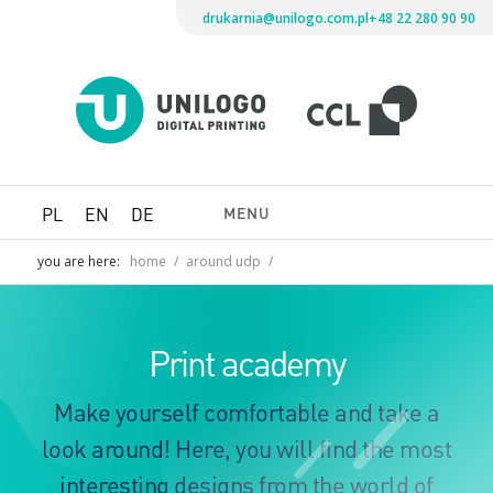
drukarnia@unilogo.com.pl
+48 22 280 90 90
Drukarni
Unilogo
Digital
Printing
MENU
PL
EN
DE
you are here:
home
/
around udp
/
Print academy
Make yourself comfortable and take a
look around! Here, you will find the most
interesting designs from the world of