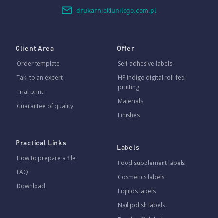
drukarnia@unilogo.com.pl
Client Area
Offer
Order template
Self-adhesive labels
Takl to an expert
HP Indigo digital roll-fed
printing
Trial print
Materials
Guarantee of quality
Finishes
Practical Links
Labels
How to prepare a file
Food supplement labels
FAQ
Cosmetics labels
Download
Liquids labels
Nail polish labels