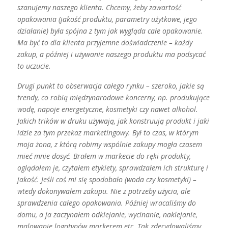
szanujemy naszego klienta. Chcemy, żeby zawartość
opakowania (jakość produktu, parametry użytkowe, jego
działanie) była spójna z tym jak wygląda całe opakowanie.
Ma być to dla klienta przyjemne doświadczenie – każdy
zakup, a później i używanie naszego produktu ma podsycać
to uczucie.
Drugi punkt to obserwacja całego rynku – szeroko, jakie są
trendy, co robią międzynarodowe koncerny, np. produkujące
wodę, napoje energetyczne, kosmetyki czy nawet alkohol.
Jakich trików w druku używają, jak konstruują produkt i jaki
idzie za tym przekaz marketingowy. Był to czas, w którym
moja żona, z którą robimy wspólnie zakupy mogła czasem
mieć mnie dosyć. Brałem w markecie do ręki produkty,
oglądałem je, czytałem etykiety, sprawdzałem ich strukturę i
jakość. Jeśli coś mi się spodobało (woda czy kosmetyki) –
wtedy dokonywałem zakupu. Nie z potrzeby użycia, ale
sprawdzenia całego opakowania. Później wracaliśmy do
domu, a ja zaczynałem odklejanie, wycinanie, naklejanie,
malowanie logotypów markerem etc. Tak zdecydowaliśmy