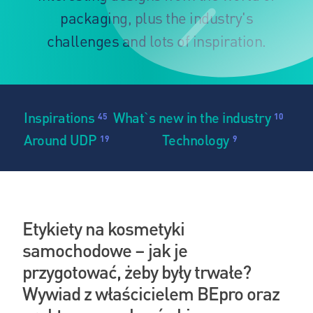
packaging, plus the industry's
challenges and lots of inspiration.
Inspirations
What`s new in the industry
45
10
Around UDP
Technology
19
9
Etykiety na kosmetyki
samochodowe – jak je
przygotować, żeby były trwałe?
Wywiad z właścicielem BEpro oraz