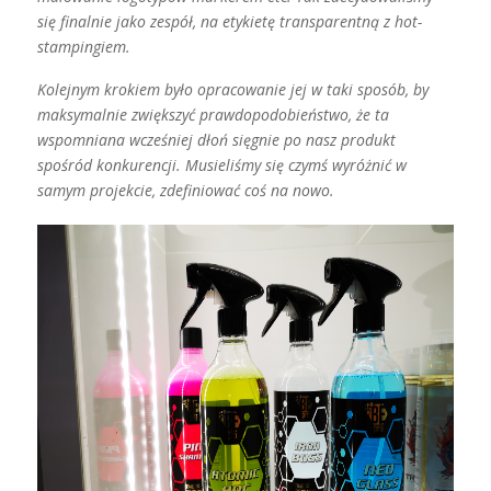
się finalnie jako zespół, na etykietę transparentną z hot-
stampingiem.
Kolejnym krokiem było opracowanie jej w taki sposób, by
maksymalnie zwiększyć prawdopodobieństwo, że ta
wspomniana wcześniej dłoń sięgnie po nasz produkt
spośród konkurencji. Musieliśmy się czymś wyróżnić w
samym projekcie, zdefiniować coś na nowo.